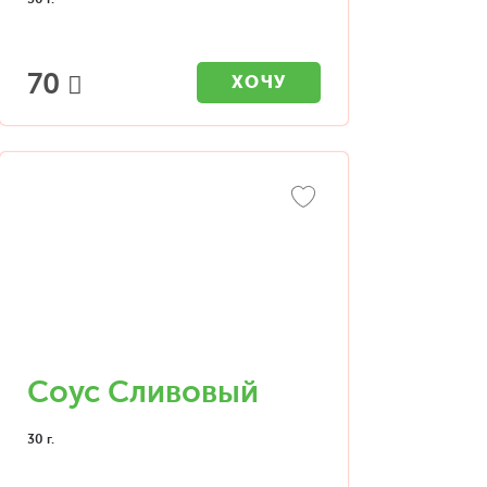
70
ХОЧУ
Соус Сливовый
30 г.