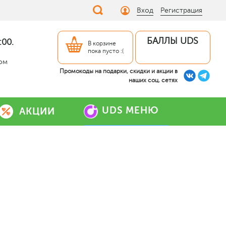
Вход
Регистрация
БАЛЛЫ UDS
:00.
В корзине
пока пусто :(
дом
Промокоды на подарки, скидки и акции в
наших соц. сетях
UDS МЕНЮ
АКЦИИ