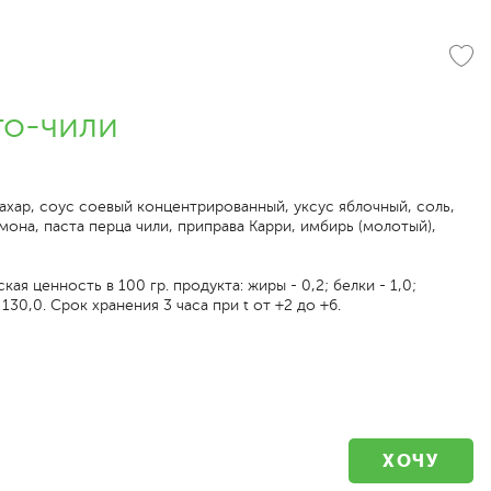
го-чили
ахар, соус соевый концентрированный, уксус яблочный, соль,
мона, паста перца чили, приправа Карри, имбирь (молотый),
ая ценность в 100 гр. продукта: жиры - 0,2; белки - 1,0;
 130,0. Срок хранения 3 часа при t от +2 до +6.
ХОЧУ