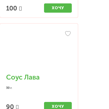
100
ХОЧУ
Соус Лава
30 г.
90
ХОЧУ