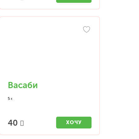
Васаби
5 г.
40
ХОЧУ