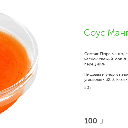
Соус Ман
Состав: Пюре манго, с
чеснок свежий, сок ли
перец чили.
Пищевая и энергетическ
углеводы - 32,0; Ккал -
30 г.
100