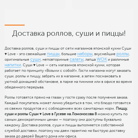
Доставка роллов, суши и пиццы!
Доставка роллов, суши и пиццы от сети магазинов японской кухни Суши
пиццы
наборы
роллы
♥ Love - это свежайшие
, большие
, вкуснейшие
,
суши
салаты
WOK
оригинальные
, неповторимые
, лапша
и различные
напитки
. Суши ♥ Love — сеть магазинов японской кухни, которая
работает по принципу «Возьми с собой!». Гости магазина могут заказать
суши, роллы и пиццу, забрать их в магазине, а затем посмаковать в
уютной домашней обстановке, в парке на пикнике или в офисе во время
обеденного перерыва.
Роллы готовятся прямо на глазах у гостя сразу после получения заказа.
Каждый покупатель может лично убедиться в том, что блюдо готовится
из свежих продуктов и с соблюдением всех санитарных норм.
Пиццу,
суши и роллы Суши ♥ Love в Гусеве на Ломоносова 8
можно купить по
самым демократичным ценам — поэтому они доступны буквально
каждому. Доставка роллов, суши и пиццы выполняется собственной
службой доставки, поэтому мы даем гарантию на быструю доставку
заказа до дверей Вашего дома или офиса.