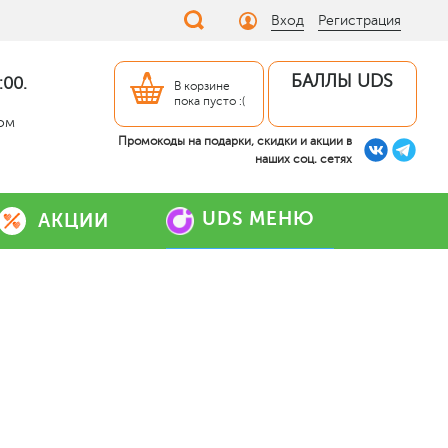
Вход
Регистрация
БАЛЛЫ UDS
:00.
В корзине
пока пусто :(
дом
Промокоды на подарки, скидки и акции в
наших соц. сетях
UDS МЕНЮ
АКЦИИ