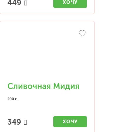
449
ХОЧУ
Сливочная Мидия
200 г.
349
ХОЧУ