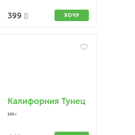
399
ХОЧУ
Калифорния Тунец
220 г.