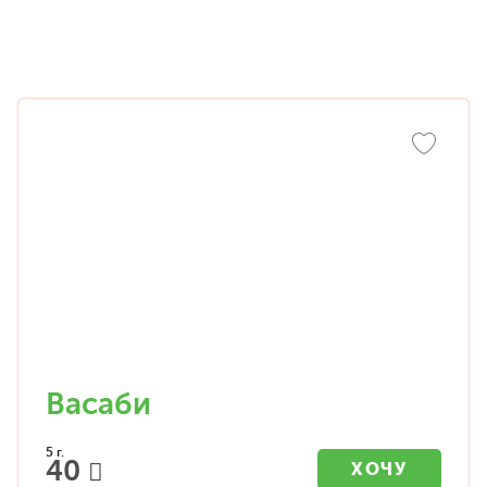
Васаби
5 г.
40
ХОЧУ